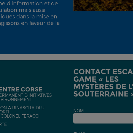
he d’information et de
ulation mais aussi
iques dans la mise en
gissons en faveur de la
CONTACT ESCA
GAME « LES
MYSTÈRES DE L
CENTRE CORSE
SOUTERRAINE 
ERMANENT D'INITIATIVES
NVIRONNEMENT
ON A RINASCITA DI U
NOM
ORTI
U COLONEL FERACCI
RTE