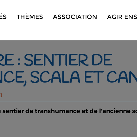
ÉS
THÈMES
ASSOCIATION
AGIR EN
E : SENTIER DE
E, SCALA ET CA
0
 sentier de transhumance et de l'ancienne sca