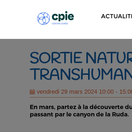
ACTUALIT
SORTIE NATUR
TRANSHUMANC
vendredi 29 mars 2024 10:00 - 15:0
En mars, partez à la découverte du
passant par le canyon de la Ruda.