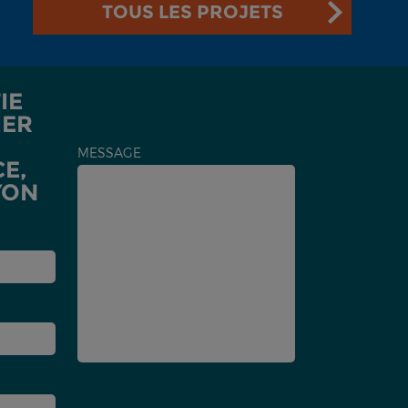
TOUS LES PROJETS
IE
IER
MESSAGE
E,
YON