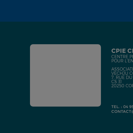
CPIE 
CENTRE P
POUR L'E
ASSOCIATI
VECHJU C
7, RUE D
CS 31
20250 CO
TEL. : 04 9
CONTACT@