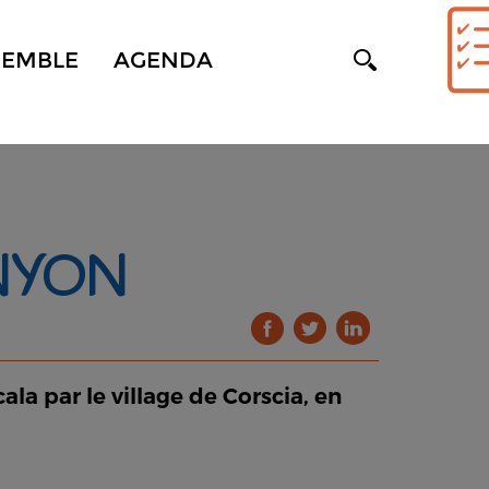
SEMBLE
AGENDA
NYON
la par le village de Corscia, en