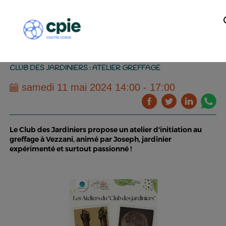
CLUB DES JARDINIERS : ATELIER GREFFAGE
samedi 11 mai 2024 14:00 - 17:00
Le Club des Jardiniers propose un atelier d'initiation au
greffage à Vezzani, animé par Joseph, jardinier
expérimenté et surtout passionné !