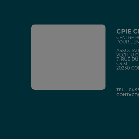
CPIE 
CENTRE P
POUR L'E
ASSOCIATI
VECHJU C
7, RUE D
CS 31
20250 CO
TEL. : 04 9
CONTACT@