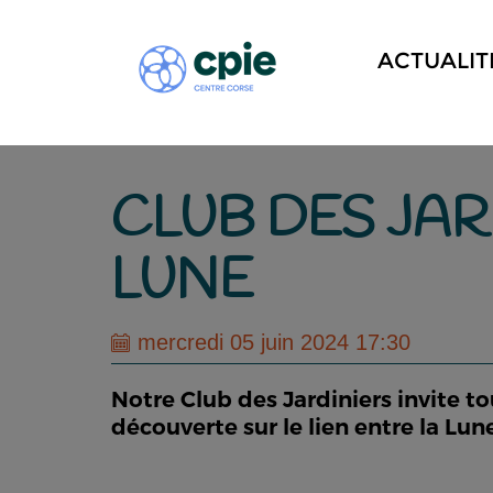
ACTUALIT
CLUB DES JAR
LUNE
mercredi 05 juin 2024 17:30
Notre Club des Jardiniers invite to
découverte sur le lien entre la Lune