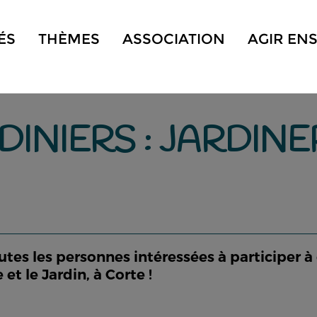
ÉS
THÈMES
ASSOCIATION
AGIR EN
DINIERS : JARDINE
utes les personnes intéressées à participer à
 et le Jardin, à Corte !