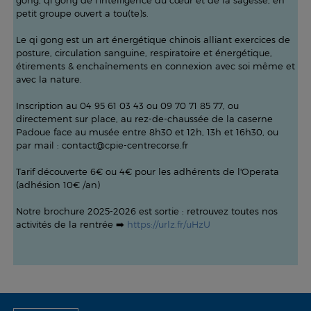
gong, qi gong de l'intelligence du cœur et de la sagesse, en
petit groupe ouvert a tou(te)s.
Le qi gong est un art énergétique chinois alliant exercices de
posture, circulation sanguine, respiratoire et énergétique,
étirements & enchaînements en connexion avec soi même et
avec la nature.
Inscription au 04 95 61 03 43 ou 09 70 71 85 77, ou
directement sur place, au rez-de-chaussée de la caserne
Padoue face au musée entre 8h30 et 12h, 13h et 16h30, ou
par mail : contact@cpie-centrecorse.fr
Tarif découverte 6€ ou 4€ pour les adhérents de l'Operata
(adhésion 10€ /an)
Notre brochure 2025-2026 est sortie : retrouvez toutes nos
activités de la rentrée ➡️
https://urlz.fr/uHzU