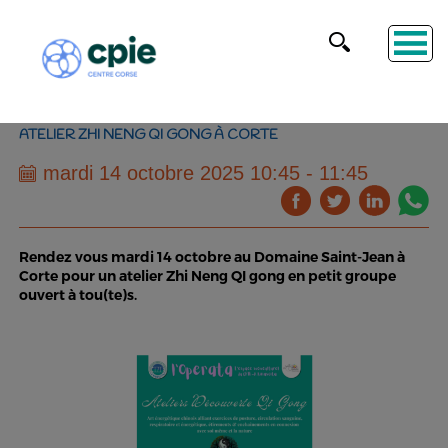
ATELIER ZHI NENG QI GONG À CORTE
mardi 14 octobre 2025 10:45 - 11:45
Rendez vous mardi 14 octobre au Domaine Saint-Jean à
Corte pour un atelier Zhi Neng QI gong en petit groupe
ouvert à tou(te)s.