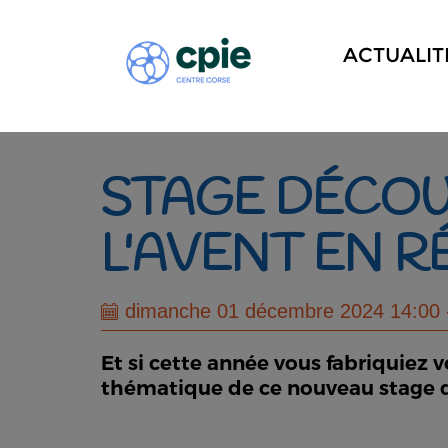
ACTUALIT
STAGE DÉCOU
L'AVENT EN RÉ
dimanche 01 décembre 2024 14:00 
Et si cette année vous fabriquiez 
thématique de ce nouveau stage 