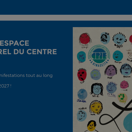
'ESPACE
EL DU CENTRE
anifestations tout au long
2027 !