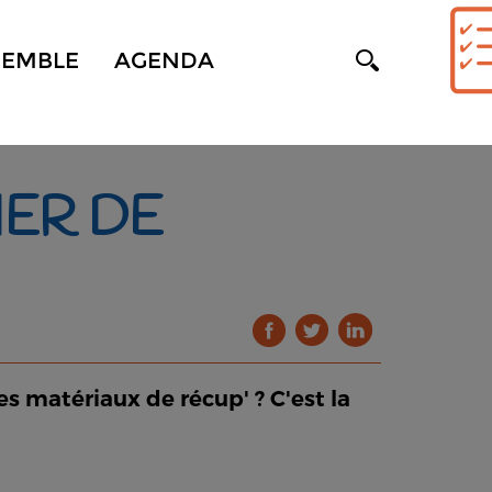
SEMBLE
AGENDA
IER DE
s matériaux de récup' ? C'est la