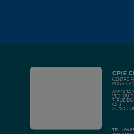
CPIE 
CENTRE P
POUR L'E
ASSOCIATI
VECHJU C
7, RUE D
CS 31
20250 CO
TEL. : 04 9