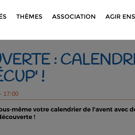
ÉS
THÈMES
ASSOCIATION
AGIR EN
VERTE : CALENDR
CUP' !
- 17:00
vous-même votre calendrier de l'avent avec de
découverte !