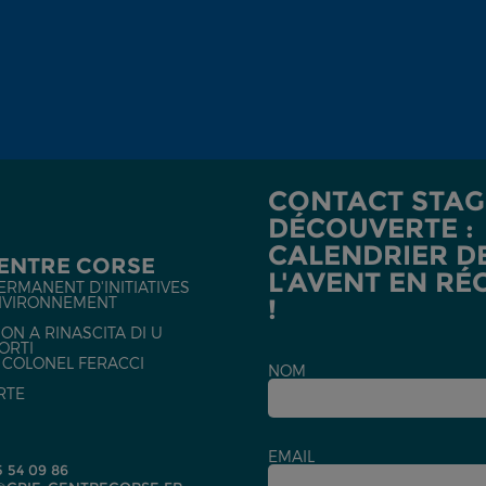
CONTACT STAG
DÉCOUVERTE :
CALENDRIER D
CENTRE CORSE
L'AVENT EN RÉ
ERMANENT D'INITIATIVES
NVIRONNEMENT
!
ON A RINASCITA DI U
ORTI
U COLONEL FERACCI
NOM
RTE
EMAIL
5 54 09 86