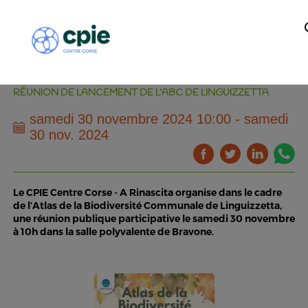
RÉUNION DE LANCEMENT DE L’ABC DE LINGUIZZETTA
samedi 30 novembre 2024 10:00 - samedi
30 nov. 2024
Le CPIE Centre Corse - A Rinascita organise dans le cadre
de l’Atlas de la Biodiversité Communale de Linguizzetta,
une réunion publique participative le samedi 30 novembre
à 10h dans la salle polyvalente de Bravone.