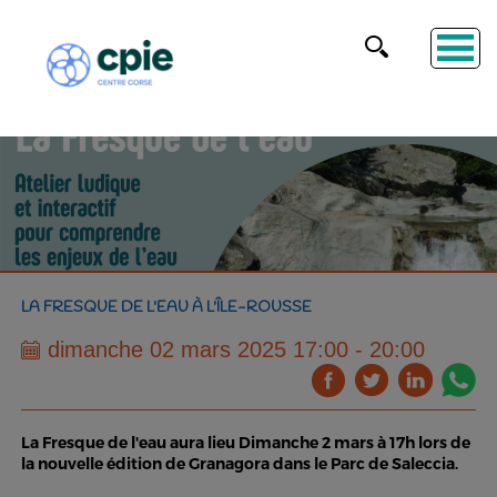
LA FRESQUE DE L'EAU À L'ÎLE-ROUSSE
dimanche 02 mars 2025 17:00 - 20:00
La Fresque de l'eau aura lieu Dimanche 2 mars à 17h lors de
la nouvelle édition de Granagora dans le Parc de Saleccia.