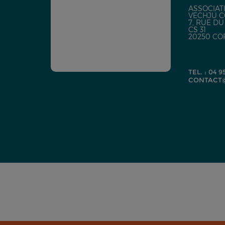
ASSOCIATI
VECHJU C
7, RUE D
CS 31
20250 CO
TEL. : 04 9
CONTACT@