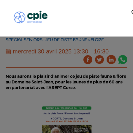
SPECIAL SENIORS : JEU DE PISTE FAUNE & FLORE
mercredi 30 avril 2025 13:30 - 16:30
Nous aurons le plaisir d'animer ce jeu de piste faune & flore 
au Domaine Saint-Jean, pour les jeunes de plus de 60 ans 
en partenariat avec l'ASEPT Corse.