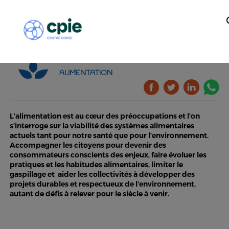
ALIMENTATION
L’alimentation est au cœur des préoccupations et l’on
s’interroge sur la viabilité des systèmes alimentaires
actuels tant pour notre santé que pour l’environnement.
Accompagner les citoyens pour devenir des
consommateurs conscients des enjeux, faire évoluer les
pratiques et les habitudes alimentaires, limiter le
gaspillage et aider les collectivités à développer des
projets durables et respectueux de l’environnement,
autant de défis à relever pour le siècle à venir.