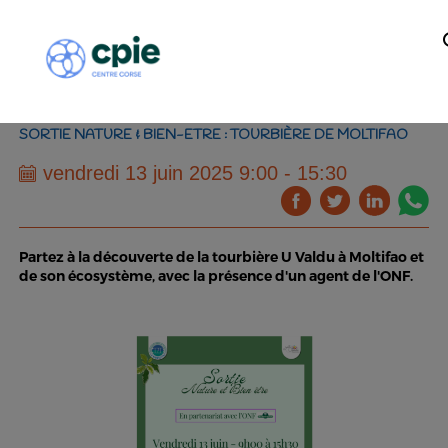
SORTIE NATURE & BIEN-ETRE : TOURBIÈRE DE MOLTIFAO
vendredi 13 juin 2025 9:00 - 15:30
Partez à la découverte de la tourbière U Valdu à Moltifao et
de son écosystème, avec la présence d'un agent de l'ONF.