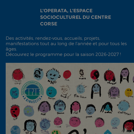
L'OPERATA, L'ESPACE
SOCIOCULTUREL DU CENTRE
CORSE
Des activités, rendez-vous, accueils, projets,
manifestations tout au long de l'année et pour tous les
âges.
Découvrez le programme pour la saison 2026-2027 !