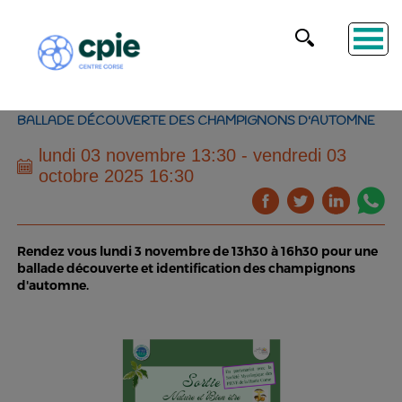
BALLADE DÉCOUVERTE DES CHAMPIGNONS D'AUTOMNE
lundi 03 novembre 13:30 - vendredi 03
octobre 2025 16:30
Rendez vous lundi 3 novembre de 13h30 à 16h30 pour une
ballade découverte et identification des champignons
d'automne.