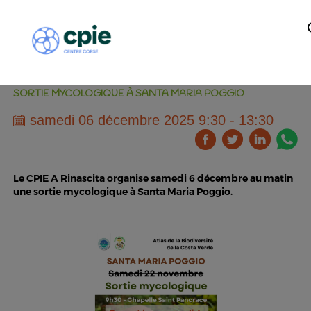
SORTIE MYCOLOGIQUE À SANTA MARIA POGGIO
samedi 06 décembre 2025 9:30 - 13:30
Le CPIE A Rinascita organise samedi 6 décembre au matin
une sortie mycologique à Santa Maria Poggio.