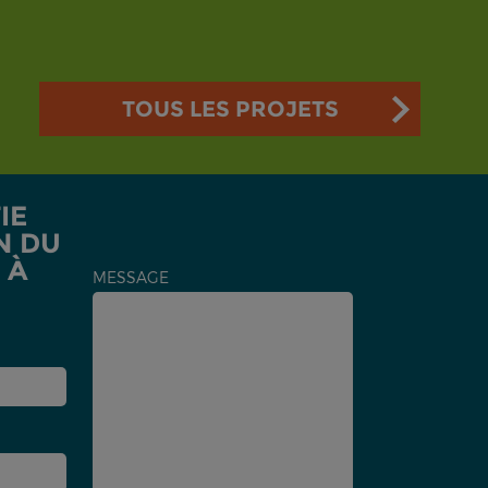
TOUS LES PROJETS
IE
N DU
 À
MESSAGE