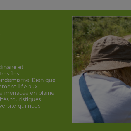
É
dinaire et
res îles
 endémisme. Bien que
tement liée aux
age menacée en plaine
ités touristiques.
versité qui nous