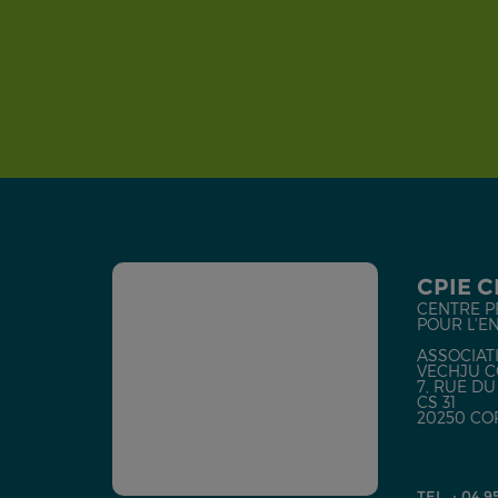
CPIE 
CENTRE P
POUR L'E
ASSOCIATI
VECHJU C
7, RUE D
CS 31
20250 CO
TEL. : 04 9