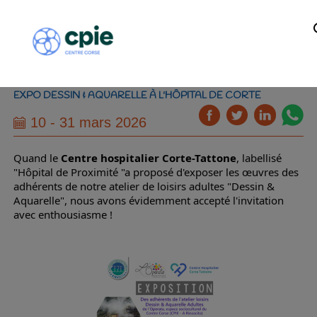
EXPO DESSIN & AQUARELLE À L'HÔPITAL DE CORTE
10 - 31 mars 2026
Quand le
Centre hospitalier Corte-Tattone
, labellisé
"Hôpital de Proximité "a proposé d'exposer les œuvres des
adhérents de notre atelier de loisirs adultes "Dessin &
Aquarelle", nous avons évidemment accepté l'invitation
avec enthousiasme !