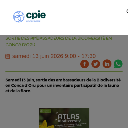
SORTIE DES AMBASSADEURS DE LA BIODIVERSITÉ EN
CONCA D'ORU
samedi 13 juin 2026 9:00 - 17:30
Samedi 13 juin, sortie des ambassadeurs de la Biodiversité
en Conca d'Oru pour un inventaire participatif de la faune
et de la flore.