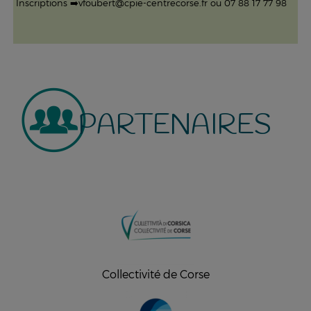
Inscriptions
➡️
vfoubert@cpie-centrecorse.fr ou 07 88 17 77 98
PARTENAIRES
Collectivité de Corse