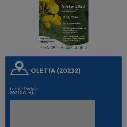
OLETTA (20232)
Lac de Padula
20232 Oletta