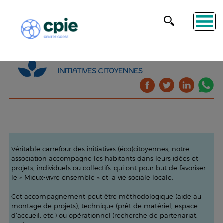
INITIATIVES CITOYENNES
Véritable carrefour des initiatives (éco)citoyennes, notre
association accompagne les habitants dans leurs idées et
projets, individuels ou collectifs, qui ont pour but de favoriser
le « Mieux-vivre ensemble » et la vie sociale locale.
Cet accompagnement peut être méthodologique (aide au
montage de projets), technique (prêt de matériel, espace
d’accueil, etc.) ou opérationnel (recherche de partenariat,