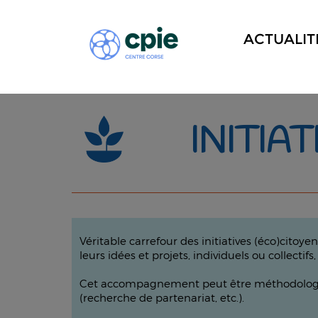
ACTUALIT
INITIA
Véritable carrefour des initiatives (éco)cito
leurs idées et projets, individuels ou collectifs
Cet accompagnement peut être méthodologique
(recherche de partenariat, etc.).