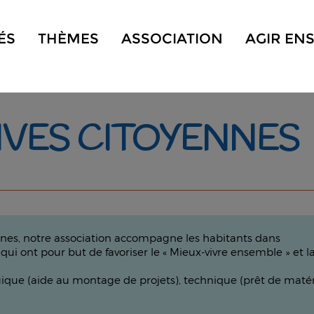
ÉS
THÈMES
ASSOCIATION
AGIR EN
TIVES CITOYENNES
yennes, notre association accompagne les habitants dans
, qui ont pour but de favoriser le « Mieux-vivre ensemble » et la
 (aide au montage de projets), technique (prêt de matériel