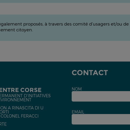
galement proposés, à travers des comité d’usagers et/ou de p
agement citoyen.
CONTACT
CENTRE CORSE
NOM
ERMANENT D'INITIATIVES
NVIRONNEMENT
ON A RINASCITA DI U
ORTI
EMAIL
U COLONEL FERACCI
RTE