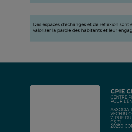
Des espaces d’échanges et de réflexion sont é
valoriser la parole des habitants et leur eng
CPIE 
CENTRE P
POUR L'E
ASSOCIATI
VECHJU C
7, RUE D
CS 31
20250 CO