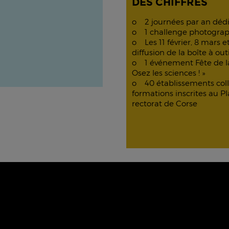
DES CHIFFRES
o 2 journées par an dédi
o 1 challenge photograph
o Les 11 février, 8 mars e
diffusion de la boîte à ou
o 1 événement Fête de la s
Osez les sciences ! »
o 40 établissements coll
formations inscrites au
rectorat de Corse