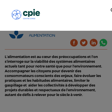
ALIMENTATION
L’alimentation est au cœur des préoccupations et l’on
s’interroge sur la viabilité des systèmes alimentaires
actuels tant pour notre santé que pour l’environnement.
Accompagner les citoyens pour devenir des
consommateurs conscients des enjeux, faire évoluer les
pratiques et les habitudes alimentaires, limiter le
gaspillage et aider les collectivités à développer des
projets durables et respectueux de l’environnement,
autant de défis à relever pour le siècle à venir.