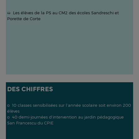
➯ Les élèves de la PS au CM2 des écoles Sandreschi et
Porette de Corte
DES CHIFFRES
o 10 classes sensibilisées sur l’année scolaire soit environ 200
élèves
o 40 demi-journées d’intervention au jardin pédagogique
San Francescu du CPIE