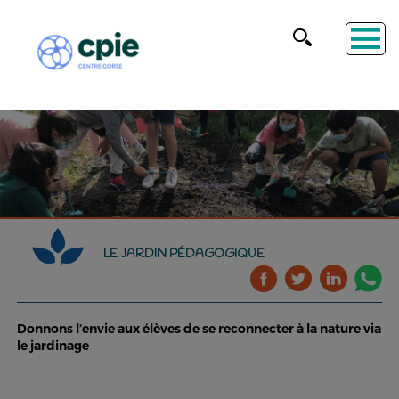
LE JARDIN PÉDAGOGIQUE
Donnons l’envie aux élèves de se reconnecter à la nature via
le jardinage