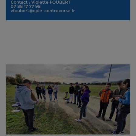
Contact : Violette FOUBERT
07 88 17 77 98
vfoubert@cpie-centrecorse.fr