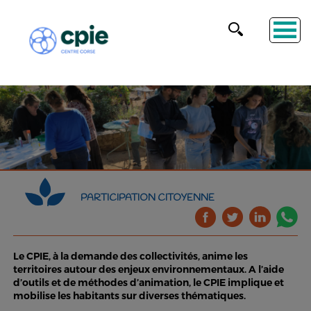
PARTICIPATION CITOYENNE
Le CPIE, à la demande des collectivités, anime les
territoires autour des enjeux environnementaux. A l’aide
d’outils et de méthodes d’animation, le CPIE implique et
mobilise les habitants sur diverses thématiques.