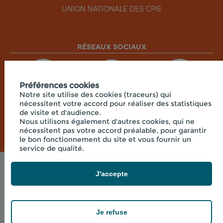
UNION NATIONALE DES CPIE
RÉSEAUX SOCIAUX
Préférences cookies
Notre site utilise des cookies (traceurs) qui
nécessitent votre accord pour réaliser des statistiques
de visite et d'audience.
Nous utilisons également d'autres cookies, qui ne
nécessitent pas votre accord préalable, pour garantir
le bon fonctionnement du site et vous fournir un
service de qualité.
Mentions légales
J'accepte
© 2026 - CPIE CENTRE CORSE - 7 RUE DU
COLONEL FERACCI , 20250 CORTE FRANCE
powered by PR-Rooms
Je refuse