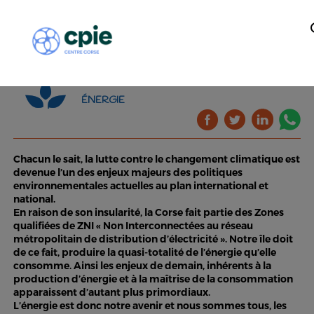
ÉNERGIE
Chacun le sait, la lutte contre le changement climatique est
devenue l’un des enjeux majeurs des politiques
environnementales actuelles au plan international et
national.
En raison de son insularité, la Corse fait partie des Zones
qualifiées de ZNI « Non Interconnectées au réseau
métropolitain de distribution d’électricité ». Notre île doit
de ce fait, produire la quasi-totalité de l’énergie qu’elle
consomme. Ainsi les enjeux de demain, inhérents à la
production d’énergie et à la maîtrise de la consommation
apparaissent d’autant plus primordiaux.
L’énergie est donc notre avenir et nous sommes tous, les