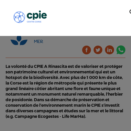
MER
La volonté du CPIE A Rinascita est de valoriser et protéger
son patrimoine culturel et environnemental qui est un
hotspot de la biodiversité. Avec plus de 1 000 km de côte,
la Corse est la région de métropole qui présente le plus
grand linéaire côtier abritant une flore et faune unique et
notamment un monument naturel remarquable, l’herbier
de posidonie. Dans sa démarche de préservation et
conservation de l’environnement marin le CPIE s’investit
dans diverses campagnes et études sur la mer et le littoral
(e.g. Campagne Ecogestes - Life MarHa).