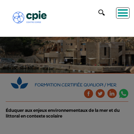
FORMATION CERTIFIÉE QUALIOPI / MER
Éduquer aux enjeux environnementaux de la mer et du
littoral en contexte scolaire