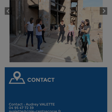
CONTACT
Contact : Audrey VALETTE
04 95 47 72 39
avalette@cpie-centrecorse.fr