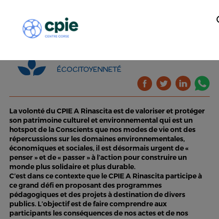
ÉCOCITOYENNETÉ
La volonté du CPIE A Rinascita est de valoriser et protéger
son patrimoine culturel et environnemental qui est un
hotspot de la Conscients que nos modes de vie ont des
répercussions sur les domaines environnementales,
économiques et sociales, il est désormais urgent de «
penser » et de « passer » à l’action pour construire un
monde plus solidaire et plus durable.
C’est dans ce contexte que le CPIE A Rinascita participe à
ce grand défi en proposant des programmes
pédagogiques et des projets à destination de divers
publics. L’objectif est de faire comprendre aux
participants les conséquences de nos actes et de nos