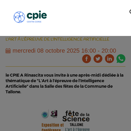
L’ART À L’ÉPREUVE DE L’INTELLIGENCE ARTIFICIELLE
mercredi 08 octobre 2025 16:00 - 20:00
le CPIE A Rinascita vous invite à une après-midi dédiée à la
thématique de "L’Art à l’épreuve de l’Intelligence
Artificielle" dans la Salle des fêtes de la Commune de
Tallone.