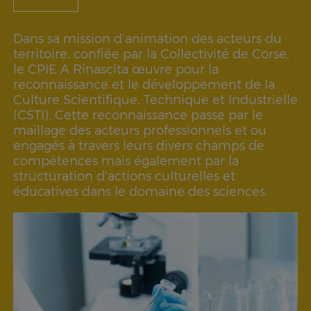
Dans sa mission d’animation des acteurs du
territoire, confiée par la Collectivité de Corse,
le CPIE A Rinascita œuvre pour la
reconnaissance et le développement de la
Culture Scientifique, Technique et Industrielle
(CSTI). Cette reconnaissance passe par le
maillage des acteurs professionnels et ou
engagés à travers leurs divers champs de
compétences mais également par la
structuration d’actions culturelles et
éducatives dans le domaine des sciences.