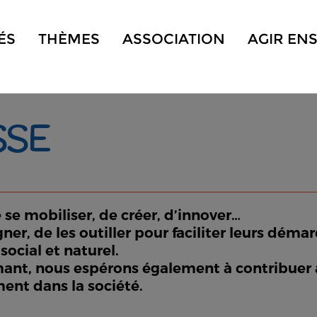
ÉS
THÈMES
ASSOCIATION
AGIR EN
SSE
e se mobiliser, de créer, d’innover…
ner, de les outiller pour faciliter leurs déma
social et naturel.
rmant, nous espérons également à contribuer à
ent dans la société.