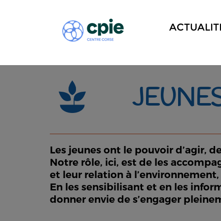
ACTUALIT
JEUNE
Les jeunes ont le pouvoir d’agir, d
Notre rôle, ici, est de les accompag
et leur relation à l’environnement, 
En les sensibilisant et en les info
donner envie de s’engager pleinem