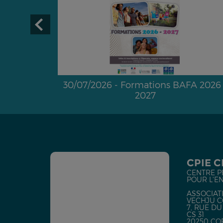
2027 de
30/07/2026 - Formations BAFA 2026 
2027
CPIE 
CENTRE P
POUR L'E
ASSOCIATI
VECHJU C
7, RUE D
CS 31
20250 CO