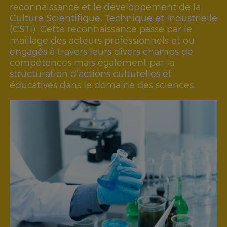
reconnaissance et le développement de la
Culture Scientifique, Technique et Industrielle
(CSTI). Cette reconnaissance passe par le
maillage des acteurs professionnels et ou
engagés à travers leurs divers champs de
compétences mais également par la
structuration d’actions culturelles et
éducatives dans le domaine des sciences.