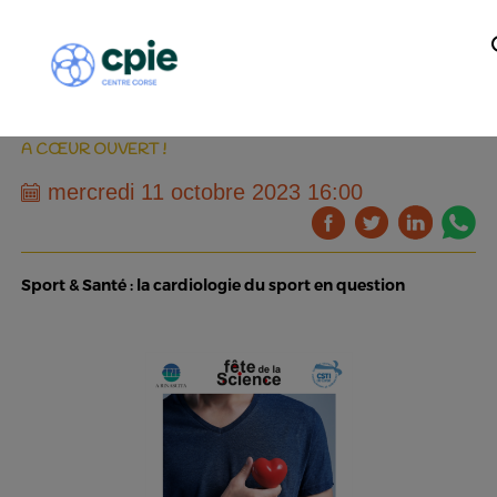
A CŒUR OUVERT !
mercredi 11 octobre 2023 16:00
Sport & Santé : la cardiologie du sport en question