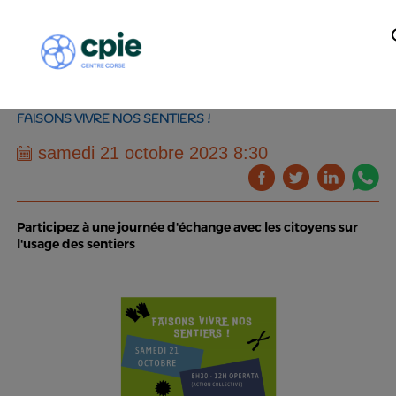
FAISONS VIVRE NOS SENTIERS !
samedi 21 octobre 2023 8:30
Participez à une journée d'échange avec les citoyens sur
l'usage des sentiers