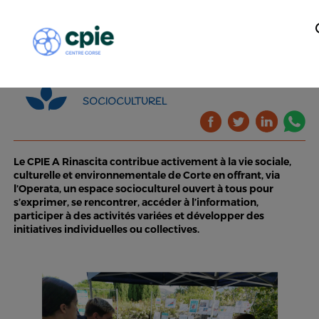
SOCIOCULTUREL
Le CPIE A Rinascita contribue activement à la vie sociale,
culturelle et environnementale de Corte en offrant, via
l’Operata, un espace socioculturel ouvert à tous pour
s’exprimer, se rencontrer, accéder à l’information,
participer à des activités variées et développer des
initiatives individuelles ou collectives.