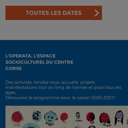
TOUTES LES DATES
L'OPERATA, L'ESPACE
SOCIOCULTUREL DU CENTRE
CORSE
Des activités, rendez-vous, accueils, projets,
manifestations tout au long de l'année et pour tous les
âges.
Découvrez le programme pour la saison 2026-2027 !