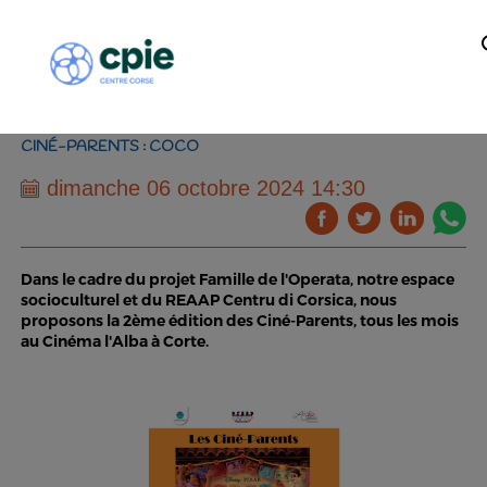
CINÉ-PARENTS : COCO
dimanche 06 octobre 2024 14:30
Dans le cadre du projet Famille de l'Operata, notre espace
socioculturel et du REAAP Centru di Corsica, nous
proposons la 2ème édition des Ciné-Parents, tous les mois
au Cinéma l'Alba à Corte.