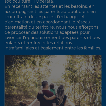
socioculturel, l’Operata.
En recensant les attentes et les besoins, en
accompagnant les parents au quotidien, en
leur offrant des espaces d’échanges et
d’animation et en coordonnant le réseau
parentalité du territoire, nous nous efforçons
de proposer des solutions adaptées pour
favoriser l’épanouissement des parents et des
enfants et renforcer les relations
intrafamiliales et également entre les familles.