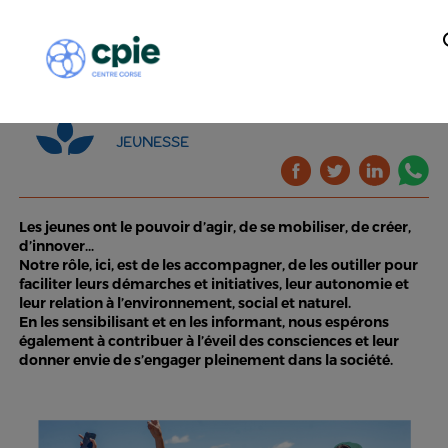
JEUNESSE
Les jeunes ont le pouvoir d’agir, de se mobiliser, de créer,
d’innover…
Notre rôle, ici, est de les accompagner, de les outiller pour
faciliter leurs démarches et initiatives, leur autonomie et
leur relation à l’environnement, social et naturel.
En les sensibilisant et en les informant, nous espérons
également à contribuer à l’éveil des consciences et leur
donner envie de s’engager pleinement dans la société.