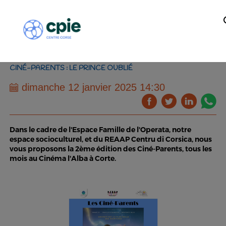
CINÉ-PARENTS : LE PRINCE OUBLIÉ
dimanche 12 janvier 2025 14:30
Dans le cadre de l'Espace Famille de l'Operata, notre
espace socioculturel, et du REAAP Centru di Corsica, nous
vous proposons la 2ème édition des Ciné-Parents, tous les
mois au Cinéma l'Alba à Corte.