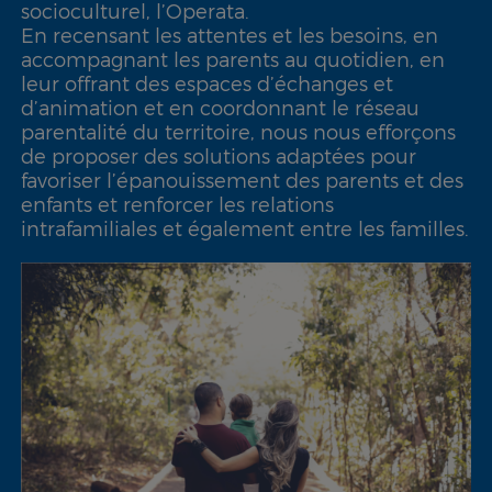
socioculturel, l’Operata.
En recensant les attentes et les besoins, en
accompagnant les parents au quotidien, en
leur offrant des espaces d’échanges et
d’animation et en coordonnant le réseau
parentalité du territoire, nous nous efforçons
de proposer des solutions adaptées pour
favoriser l’épanouissement des parents et des
enfants et renforcer les relations
intrafamiliales et également entre les familles.