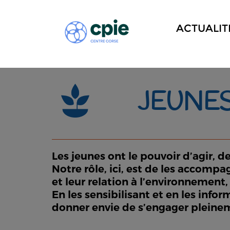
ACTUALIT
JEUNE
Les jeunes ont le pouvoir d’agir, d
Notre rôle, ici, est de les accompag
et leur relation à l’environnement, 
En les sensibilisant et en les info
donner envie de s’engager pleinem