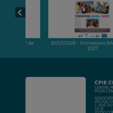
2027 de
30/07/2026 - Formations BAFA 2026 
2027
CPIE 
CENTRE P
POUR L'E
ASSOCIATI
VECHJU C
7, RUE D
CS 31
20250 CO