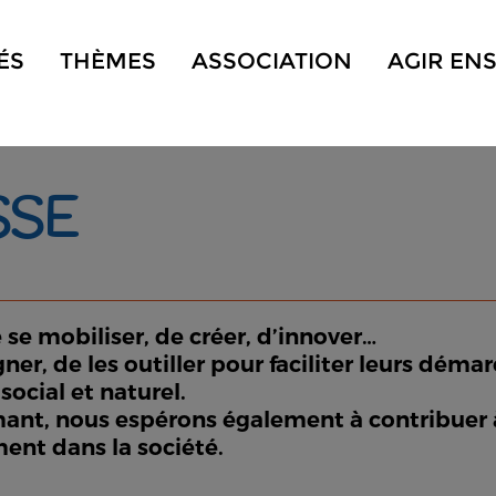
ÉS
THÈMES
ASSOCIATION
AGIR EN
SSE
e se mobiliser, de créer, d’innover…
ner, de les outiller pour faciliter leurs déma
social et naturel.
rmant, nous espérons également à contribuer à
ent dans la société.