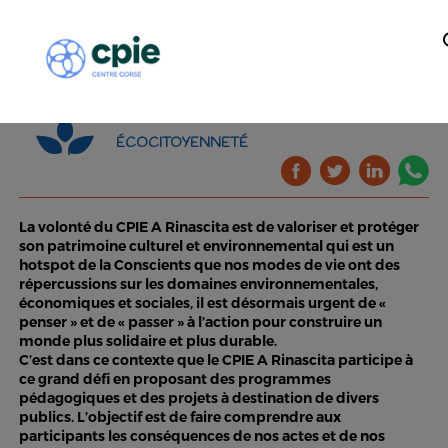
ÉCOCITOYENNETÉ
La volonté du CPIE A Rinascita est de valoriser et protéger
son patrimoine culturel et environnemental qui est un
hotspot de la Conscients que nos modes de vie ont des
répercussions sur les domaines environnementales,
économiques et sociales, il est désormais urgent de «
penser » et de « passer » à l’action pour construire un
monde plus solidaire et plus durable.
C’est dans ce contexte que le CPIE A Rinascita participe à
ce grand défi en proposant des programmes
pédagogiques et des projets à destination de divers
publics. L’objectif est de faire comprendre aux
participants les conséquences de nos actes et de nos