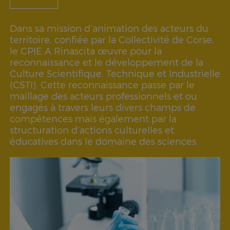
Dans sa mission d’animation des acteurs du
territoire, confiée par la Collectivité de Corse,
le CPIE A Rinascita œuvre pour la
reconnaissance et le développement de la
Culture Scientifique, Technique et Industrielle
(CSTI). Cette reconnaissance passe par le
maillage des acteurs professionnels et ou
engagés à travers leurs divers champs de
compétences mais également par la
structuration d’actions culturelles et
éducatives dans le domaine des sciences.