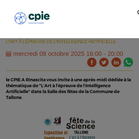
L’ART À L’ÉPREUVE DE L’INTELLIGENCE ARTIFICIELLE
mercredi 08 octobre 2025 16:00 - 20:00
le CPIE A Rinascita vous invite à une après-midi dédiée à la
thématique de "L’Art à l’épreuve de l’Intelligence
Artificielle" dans la Salle des fêtes de la Commune de
Tallone.