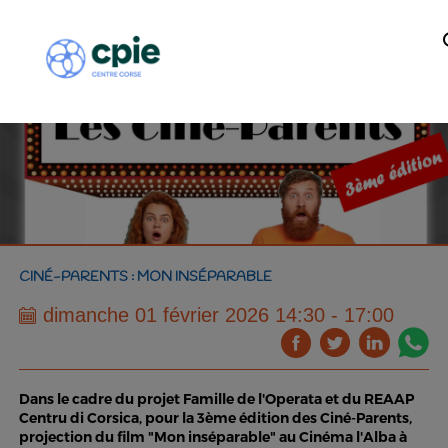
CINÉ-PARENTS : MON INSÉPARABLE
dimanche 01 février 2026 14:30 - 17:00
Dans le cadre du projet Famille de l'Operata et du REAAP
Centru di Corsica, pour la 3ème édition des Ciné-Parents,
projection du film "Mon inséparable" au Cinéma l'Alba à