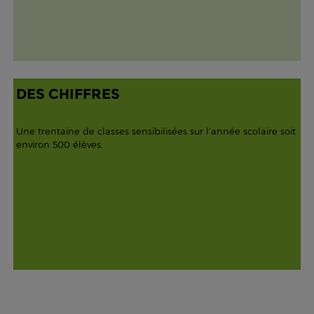
DES CHIFFRES
Une trentaine de classes sensibilisées sur l’année scolaire soit
environ 500 élèves.