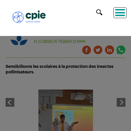
A CORSICA TERRA D’APA
Sensibilisons les scolaires à la protection des insectes
pollinisateurs.