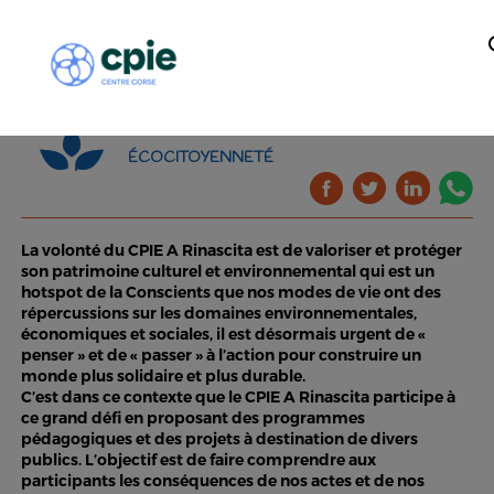
ÉCOCITOYENNETÉ
La volonté du CPIE A Rinascita est de valoriser et protéger
son patrimoine culturel et environnemental qui est un
hotspot de la Conscients que nos modes de vie ont des
répercussions sur les domaines environnementales,
économiques et sociales, il est désormais urgent de «
penser » et de « passer » à l’action pour construire un
monde plus solidaire et plus durable.
C’est dans ce contexte que le CPIE A Rinascita participe à
ce grand défi en proposant des programmes
pédagogiques et des projets à destination de divers
publics. L’objectif est de faire comprendre aux
participants les conséquences de nos actes et de nos