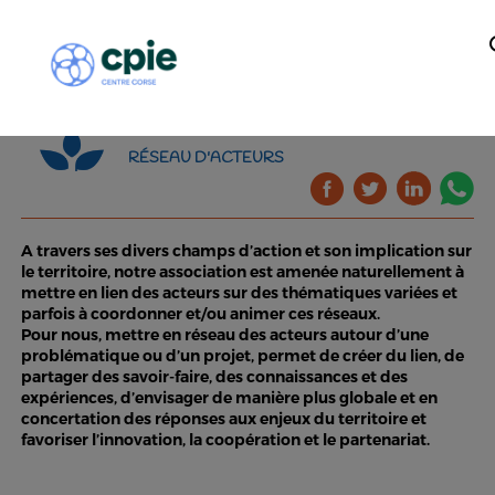
RÉSEAU D'ACTEURS
A travers ses divers champs d’action et son implication sur
le territoire, notre association est amenée naturellement à
mettre en lien des acteurs sur des thématiques variées et
parfois à coordonner et/ou animer ces réseaux.
Pour nous, mettre en réseau des acteurs autour d’une
problématique ou d’un projet, permet de créer du lien, de
partager des savoir-faire, des connaissances et des
expériences, d’envisager de manière plus globale et en
concertation des réponses aux enjeux du territoire et
favoriser l’innovation, la coopération et le partenariat.