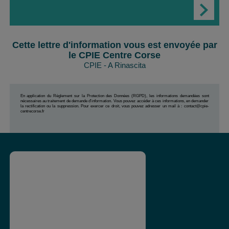
Cette lettre d'information vous est envoyée par
le CPIE Centre Corse
CPIE - A Rinascita
En application du Règlement sur la Protection des Données (RGPD), les informations demandées sont
nécessaires au traitement de demande d'information. Vous pouvez accéder à ces informations, en demander
la rectification ou la suppression. Pour exercer ce droit, vous pouvez adresser un mail à : contact@cpie-
centrecorse.fr