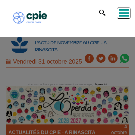
L'ACTU DE NOVEMBRE AU CPIE - A
RINASCITA
Vendredi 31 octobre 2025
si vous ne lisez pas correctement ce message,
cliquez ici
#
ACTUALITÉS DU CPIE - A RINASCITA
octobre