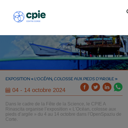
EXPOSITION « L'OCÉAN, COLOSSE AUX PIEDS D’ARGILE »
04 - 14 octobre 2024
Dans le cadre de la Fête de la Science, le CPIE A
Rinascita organise l’exposition « L'Océan, colosse aux
pieds d’argile » du 4 au 14 octobre dans l'OpenSpaziu de
Corte.